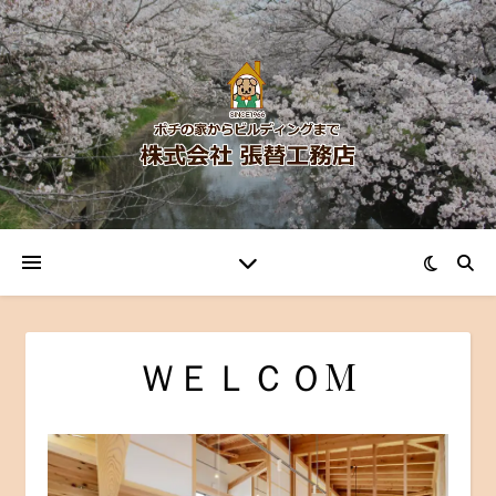
ＷＥＬＣＯM