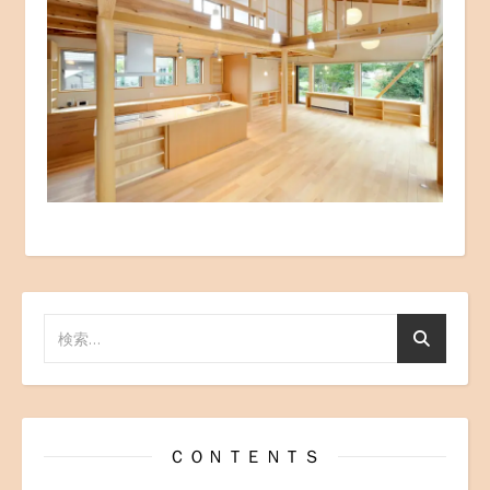
ＣＯＮＴＥＮＴＳ